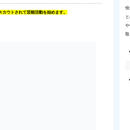
快
スカウトされて芸能活動を始めます。
と
や
取