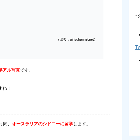
↑
（出典：girlschannel.net）
Tw
卒アル写真
です。
すね！
月間、
オースラリアのシドニーに留学
します。