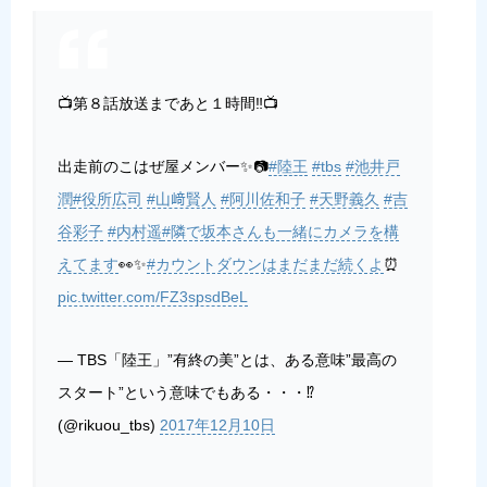
📺第８話放送まであと１時間‼️📺
出走前のこはぜ屋メンバー✨📷
#陸王
#tbs
#池井戸
潤
#役所広司
#山﨑賢人
#阿川佐和子
#天野義久
#吉
谷彩子
#内村遥
#隣で坂本さんも一緒にカメラを構
えてます
👀✨
#カウントダウンはまだまだ続くよ
⏰
pic.twitter.com/FZ3spsdBeL
— TBS「陸王」”有終の美”とは、ある意味”最高の
スタート”という意味でもある・・・⁉️
(@rikuou_tbs)
2017年12月10日