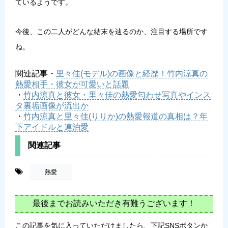
ているようです。
今後、この二人がどんな結末を辿るのか、注目する場所です
ね。
関連記事
・
里々佳(モデル)の画像と経歴！竹内涼真の
熱愛相手・彼女が可愛いと話題
・
竹内涼真と彼女・里々佳の熱愛匂わせ写真やインス
タ裏垢画像が流出か
・
竹内涼真と里々佳(りりか)の熱愛報道の真相は？年
下アイドルと連泊愛
関連記事
-
熱愛
最後までお読みいただき有難うございます！
この記事を気に入っていただけましたら、下記SNSボタンか