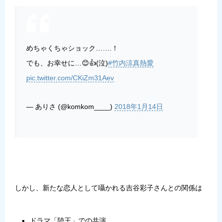
めちゃくちゃショック…….！
でも、お幸せに…😊👍(泣)
#竹内涼真熱愛
pic.twitter.com/CKiZm31Aev
— ありさ (@komkom____)
2018年1月14日
しかし、新たな恋人として囁かれる吉谷彩子さんとの関係は
ドラマ「陸王」での共演