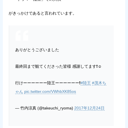
がきっかけであると言われています。
ありがとうございました
最終回まで観てくださった皆様 感謝してます❗️☺️
行けーーーーーー陸王ーーーーーー❗️
#陸王
#茂木ち
ゃん
pic.twitter.com/VWhbXK85os
— 竹内涼真 (@takeuchi_ryoma)
2017年12月24日