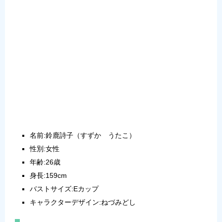
名前:鈴鹿詩子（すずか うたこ）
性別:女性
年齢:26歳
身長:159cm
バストサイズ:Eカップ
キャラクターデザイン:ねづみどし