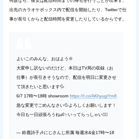
何故なら、彼女は配信時間までの帰宅を行うことが出来ず、
出先のカラオケボックス内で配信を開始したり、Twitterで仕
事が長引くからと配信時間を変更したりしているからです。
よいこのみんな、おはよう🌞
大変申し訳ないのだけど、本日はTV局の収録（お
仕事）が長引きそうなので、配信を明日に変更させ
て頂きたいと思います💦
6/7 17時〜18時 showroom
https://t.co/AKhyugiYm8
急な変更でごめんなさい💦よろしくお願いします！
今日も一日頑張ろうね👶✨いってらっしゃい✋🏻
— 鈴鹿詩子🎶にじさんじ所属 毎週水&金17時〜18