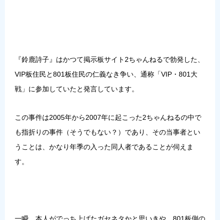
『鈴鹿詩子』はかつて掲示板サイト2ちゃんねるで勃発した、
VIP板住民と801板住民の仁義なき争い、通称「VIP・801大
戦」に参加していたと発言しています。
この事件は2005年から2007年に起こった2ちゃんねるの中で
も指折りの事件（そうでもない？）であり、その当事者とい
うことは、かなり年季の入った同人者であることが伺えま
す。
一瞬、本人がでっち上げたガセネタかと思いきや、801板側の