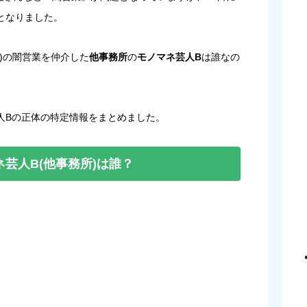
となりました。
)の闇営業を仲介した
他事務所
の
モノマネ芸人B
は誰なの
人Bの正体の特定情報をまとめました。
芸人B(他事務所)は誰？