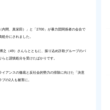
ブ（内間、真栄田）」と「2700」が暴力団関係者の会合で
慎処分にされました。
迫博之（49）さんらとともに、振り込め詐欺グループのパ
りらと謹慎処分を受けたばかりです。
ライアンスの徹底と反社会的勢力の排除に向けた「決意
ラブの2人も被害に。