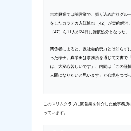
吉本興業では闇営業で、振り込め詐欺グル
をしたカラテカ入江慎也（42）が契約解消
（47）ら11人が24日に謹慎処分となった。
関係者によると、反社会的勢力とは知らず
った様子。真栄田は事務所を通じて文書で
は、大変心苦しいです」、内間は「この謹
人間になりたいと思います」と心境をつづ
このスリムクラブに闇営業を仲介した他事務所
っています。