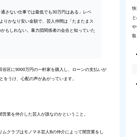
快
通さない仕事では最低でも30万円はある」レベ
と
場よりかなり安い金額で、芸人仲間は「たまたまス
や
のかもしれない。暴力団関係者の会合と知っていた
取
谷区に9000万円の一軒家を購入し、ローンの支払いが
ことをうけ、心配の声があがっています。
闇営業を仲介した芸人が誰なのかということ。
スリムクラブはモノマネ芸人Bの仲介によって闇営業をし