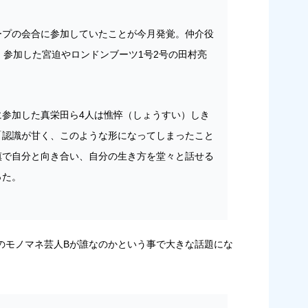
ープの会合に参加していたことが今月発覚。仲介役
、参加した宮迫やロンドンブーツ1号2号の田村亮
に参加した真栄田ら4人は憔悴（しょうすい）しき
「認識が甘く、このような形になってしまったこと
慎で自分と向き合い、自分の生き方を堂々と話せる
った。
のモノマネ芸人Bが誰なのかという事で大きな話題にな