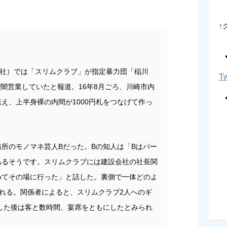
↑
講談社）では「スリムクラブ」が指定暴力団「稲川
Tw
で闇営業していたと報道。16年8月ごろ、川崎市内
え、上半身裸の内間が1000円札をつなげて作っ
。
所のモノマネ芸人Bだった。Bの知人は「Bはパー
あるそうです。スリムクラブには建設会社の社長関
めてその場に行った」と話した。裏側で一体どのよ
れる。関係者によると、スリムクラブ2人へのギ
露した後は客と数時間、宴席をともにしたとみられ