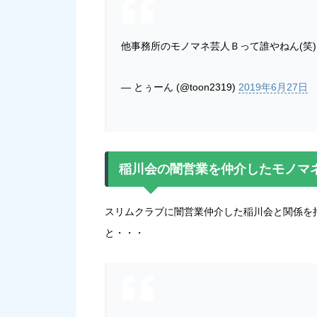
他事務所のモノマネ芸人Ｂって誰やねん(笑)
— とぅーん (@toon2319)
2019年6月27日
稲川会の闇営業を仲介したモノマ
スリムクラブに闇営業仲介した稲川会と関係を
と・・・