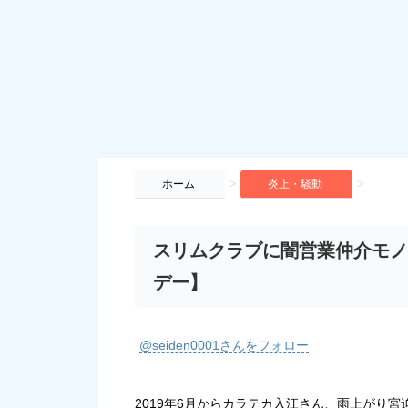
>
>
ホーム
炎上・騒動
スリムクラブに闇営業仲介モノ
デー】
@seiden0001さんをフォロー
2019年6月からカラテカ入江さん、雨上がり