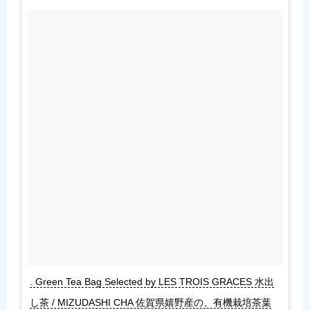
. Green Tea Bag Selected by LES TROIS GRACES 水出
し茶 / MIZUDASHI CHA 佐賀県嬉野産の、有機栽培茶葉