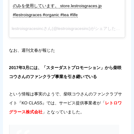
のみを使用しています。 store.lestroisgraces.jp
#lestroisgraces #organic #tea #life
lestroisgracesincさん(@lestroisgracesinc)がシェアした投稿 –
20
なお、週刊文春が報じた
2017年3月には、「スターダストプロモーション」から柴咲
コウさんのファンクラブ事業を引き継いでいる
という情報は事実のようで、柴咲コウさんのファンクラブサ
イト『KO CLASS』では、サービス提供事業者が「
レトロワ
グラース株式会社
」となっていました。