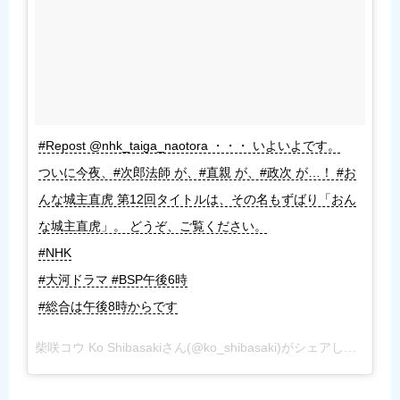
#Repost @nhk_taiga_naotora ・・・ いよいよです。
ついに今夜、#次郎法師 が、#直親 が、#政次 が…！ #お
んな城主直虎 第12回タイトルは、その名もずばり「おん
な城主直虎」。 どうぞ、ご覧ください。
#NHK
#大河ドラマ #BSP午後6時
#総合は午後8時からです
柴咲コウ Ko Shibasakiさん(@ko_shibasaki)がシェアした投稿 –