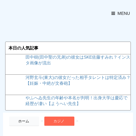
MENU
本日の人気記事
田中樹(田中聖の兄弟)の彼女はSKE佐藤すみれ？インス
タ画像が流出
河野玄斗(東大)の彼女だった相手タレントは特定済み？
【妊娠・中絶が文春砲】
やふへゐ先生の年齢や本名が判明！出身大学は慶応で
経歴が凄い【ようへい先生】
>
>
ホーム
カジノ