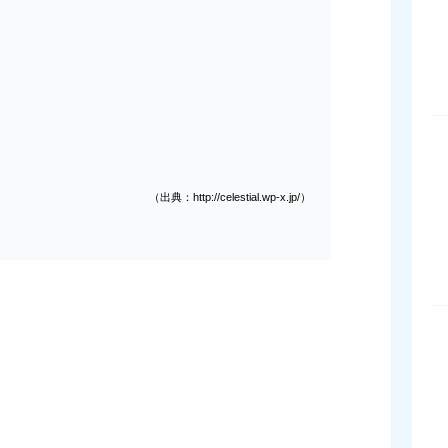
（出典：http://celestial.wp-x.jp/）