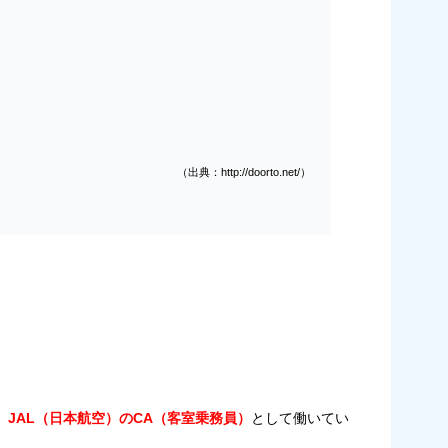
（出典：http://doorto.net/）
、
JAL（日本航空）の
CA（客室乗務員）
として働いてい