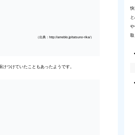
快
と
や
取
（出典：http://ameblo.jp/tatsuno-rika/）
駆けつけていたこともあったようです。