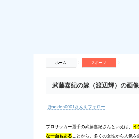
>
>
ホーム
スポーツ
武藤嘉紀の嫁（渡辺輝）の画像
@seiden0001さんをフォロー
プロサッカー選手の武藤嘉紀さんといえば、
イ
な一面もある
ことから、多くの女性から人気を