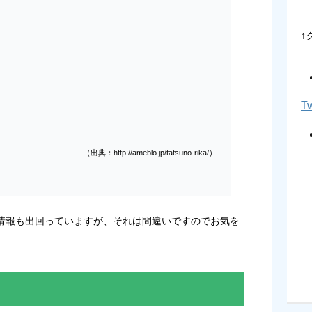
↑
Tw
（出典：http://ameblo.jp/tatsuno-rika/）
情報も出回っていますが、それは間違いですのでお気を