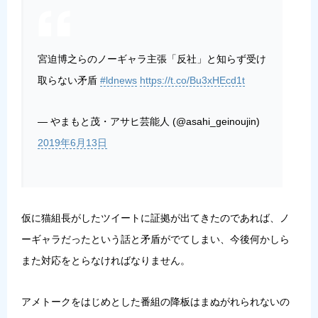
宮迫博之らのノーギャラ主張「反社」と知らず受け
取らない矛盾
#ldnews
https://t.co/Bu3xHEcd1t
— やまもと茂・アサヒ芸能人 (@asahi_geinoujin)
2019年6月13日
仮に猫組長がしたツイートに証拠が出てきたのであれば、ノ
ーギャラだったという話と矛盾がでてしまい、今後何かしら
また対応をとらなければなりません。
アメトークをはじめとした番組の降板はまぬがれられないの