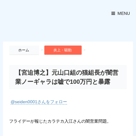
MENU
>
>
ホーム
炎上・騒動
【宮迫博之】元山口組の猫組長が闇営
業ノーギャラは嘘で100万円と暴露
@seiden0001さんをフォロー
フライデーが報じたカラテカ入江さんの闇営業問題。