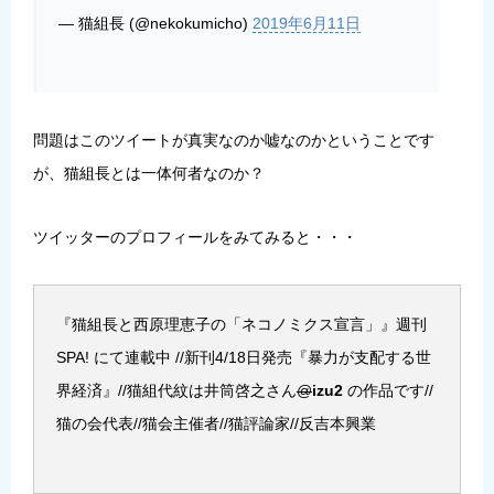
— 猫組長 (@nekokumicho)
2019年6月11日
問題はこのツイートが真実なのか嘘なのかということです
が、猫組長とは一体何者なのか？
ツイッターのプロフィールをみてみると・・・
『猫組長と西原理恵子の「ネコノミクス宣言」』週刊
SPA! にて連載中 //新刊4/18日発売『暴力が支配する世
界経済』//猫組代紋は井筒啓之さん
@
izu2
の作品です//
猫の会代表//猫会主催者//猫評論家//反吉本興業