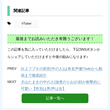
関連記事
-
VTuber
最後までお読みいただき有難うございます！
この記事を気に入っていただけましたら、下記SNSボタンか
らシェアしていただけますと今後の励みになります♪
PREV
白上フブキの前世(中の人)は有名声優!?wikiから動
画まで徹底紹介
NEXT
犬山たまきの中の人(佃煮のりお)の顔が衝撃的に
可愛い【性別は男/声は女】
記事一覧へ