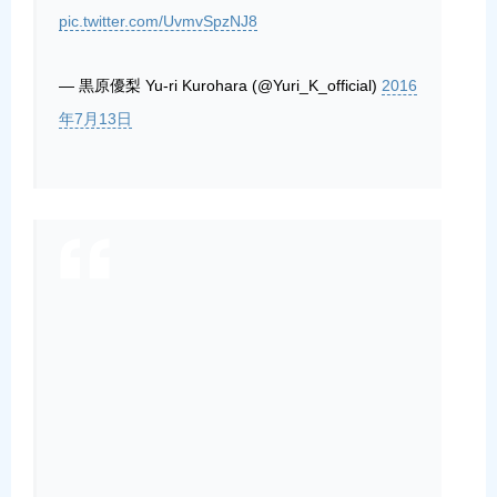
pic.twitter.com/UvmvSpzNJ8
— 黒原優梨 Yu-ri Kurohara (@Yuri_K_official)
2016
年7月13日