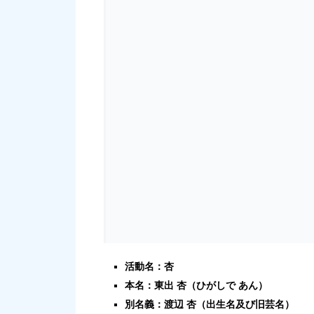
活動名：杏
本名：東出 杏（ひがしで あん）
別名義：渡辺 杏（出生名及び旧芸名）