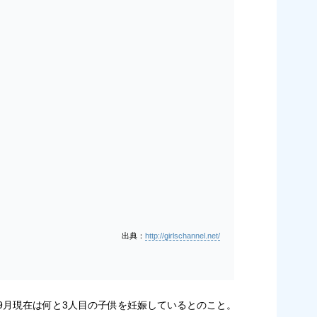
出典：
http://girlschannel.net/
7年9月現在は何と3人目の子供を妊娠しているとのこと。