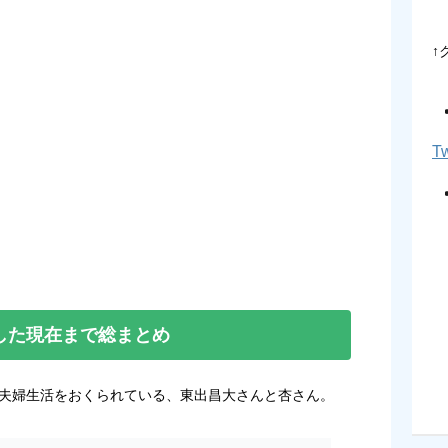
↑
Tw
した現在まで総まとめ
に夫婦生活をおくられている、東出昌大さんと杏さん。