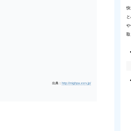
快
と
や
取
出典：
http://mighpa.xsrv.jp/