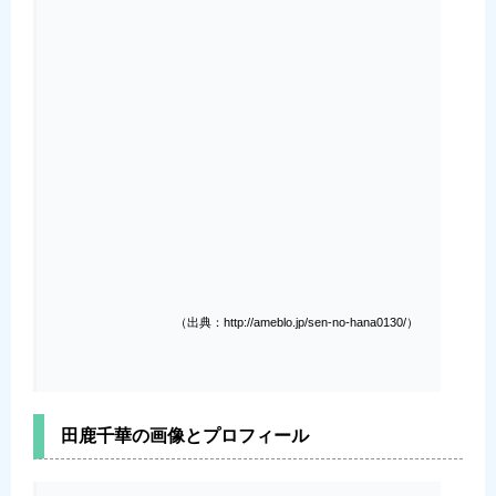
（出典：http://ameblo.jp/sen-no-hana0130/）
田鹿千華の画像とプロフィール