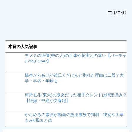
MENU
本日の人気記事
ヨメミの声優(中の人)の正体や萌実との違い【バーチャ
ルYouTuber】
橋本からあげが彼氏くぎけんと別れた理由は二股？大
学・本名・年齢も
河野玄斗(東大)の彼女だった相手タレントは特定済み？
【妊娠・中絶が文春砲】
からめるの素顔が動画の放送事故で判明！彼女や大学
もwiki風まとめ