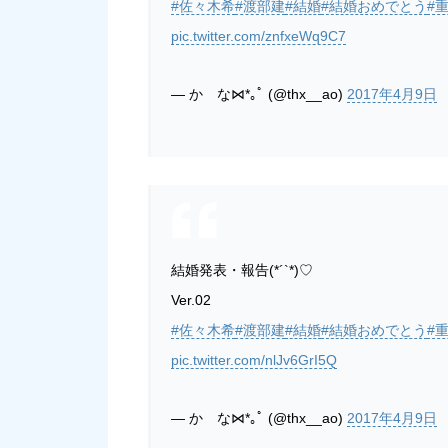
#佐々木希
#渡部建
#結婚
#結婚おめでとう
#
pic.twitter.com/znfxeWq9C7
— か な⋈*｡ﾟ (@thx__ao)
2017年4月9日
結婚発表・報告(*´`*)♡
Ver.02
#佐々木希
#渡部建
#結婚
#結婚おめでとう
#
pic.twitter.com/nlJv6GrI5Q
— か な⋈*｡ﾟ (@thx__ao)
2017年4月9日