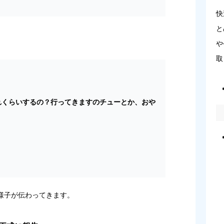
快
と
や
取
れくらいするの？行ってきますのチューとか、おや
様子が伝わってきます。