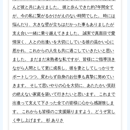
んど彼と共にありました。 彼と歩んできた約7年間全て
が、今の私に繋がるかけがえのない時間でした。 時には
悩んだり、大きな壁が立ちはだかった事もありましたが
支え合い一緒に乗り越えてきました。 誠実で真面目で愛
情深く、人との出逢いを大切にしている彼の温かい心に
惹かれ、これからの人生も共に過ごしていきたいと思い
ました。 まだまだ未熟者な私ですが、皆様にご指導頂き
ながら人間として更に成長し、彼を妻としてしっかりサ
ポートしつつ、変わらず自身のお仕事も真摯に努めてい
きます。 そして思いやりの心を大切に、あたたかい笑顔
の絶えない家庭を築いて行きたいと思います。 これまで
出逢って支えて下さった全ての皆様に心から感謝致しま
す。 これからも皆様のご支援賜りますよう、どうぞ宜し
く申し上げます。 杉 ありさ