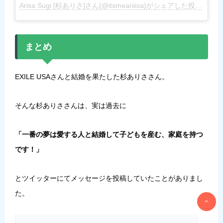
Arisa Sugi [杉ありさ]さん(@itsmeariiisa)がシェアした投稿
–
201
まとめ
EXILE USAさんと結婚を果たした杉ありささん。
そんな杉ありささんは、実は過去に
「一番の夢は愛する人と結婚して子どもを産む、家庭を持つ
です！」
とツイッターにてメッセージを投稿していたことがありまし
た。