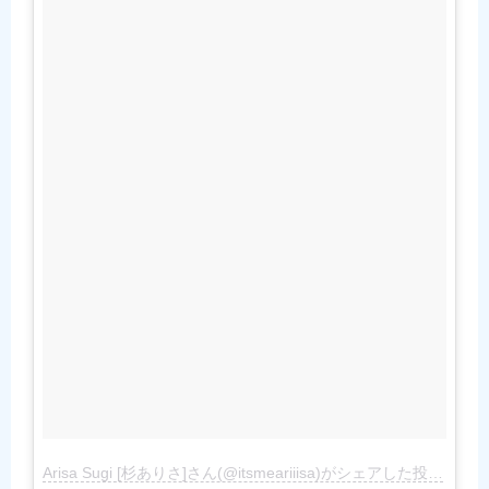
Arisa Sugi [杉ありさ]さん(@itsmeariiisa)がシェアした投稿
–
201