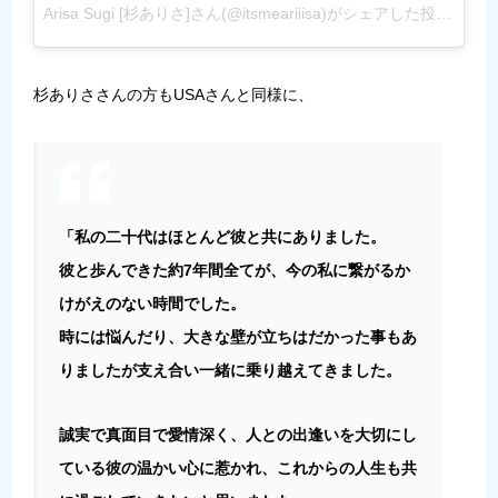
Arisa Sugi [杉ありさ]さん(@itsmeariiisa)がシェアした投稿 –
201
杉ありささんの方もUSAさんと同様に、
「私の二十代はほとんど彼と共にありました。
彼と歩んできた約7年間全てが、今の私に繋がるか
けがえのない時間でした。
時には悩んだり、大きな壁が立ちはだかった事もあ
りましたが支え合い一緒に乗り越えてきました。
誠実で真面目で愛情深く、人との出逢いを大切にし
ている彼の温かい心に惹かれ、これからの人生も共