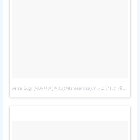
Arisa Sugi [杉ありさ]さん(@itsmeariiisa)がシェアした投稿
–
201