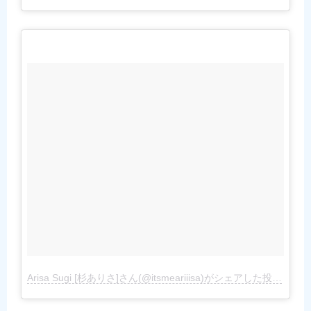
Arisa Sugi [杉ありさ]さん(@itsmeariiisa)がシェアした投稿
–
201