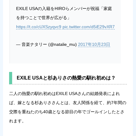
EXILE USAの入籍をHIROらメンバーが祝福「家庭
を持つことで世界が広がる」
https://t.co/cUXSzyqvc9
pic.twitter.com/d5iE29vXR7
— 音楽ナタリー (@natalie_mu)
2017年10月23日
EXILE USAと杉ありさの熱愛の馴れ初めは？
二人の熱愛の馴れ初めはEXILE USAさんの結婚発表によれ
ば、嫁となる杉ありささんとは、友人関係を経て、約7年間の
交際を重ねたのち40歳となる節目の年でゴールインしたとさ
れます。