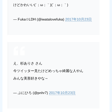
けどかわいい(´；ω；｀)(´；ω；｀)
— Fuka✩LDH (@iwatalovefuka)
2017年10月23日
え、杉ありさ さん
今ツイッター見たけどめっちゃ綺麗な人やん
みんな美形好きやな～
— ぷにひろ (@pnhr7)
2017年10月23日