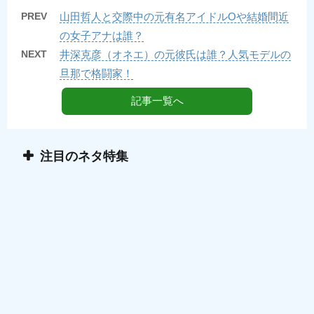
PREV
山田哲人と交際中の元有名アイドルOや結婚間近
の女子アナは誰？
NEXT
井深克彦（オネエ）の元彼氏は誰？人気モデルの
旦那で格闘家！
記事一覧へ
注目のネタ特集