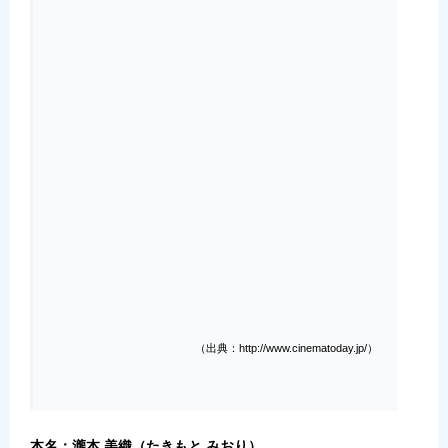
（出典：http://www.cinematoday.jp/）
本名：瀧本 美織（たきもと みおり）