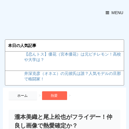
MENU
本日の人気記事
【恋んトス】優花（宮本優花）は元ピチレモン！高校
や大学は？
井深克彦（オネエ）の元彼氏は誰？人気モデルの旦那
で格闘家！
>
>
ホーム
熱愛
瀧本美織と尾上松也がフライデー！仲
良し画像で熱愛確定か？