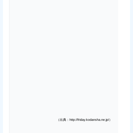
（出典：http://friday.kodansha.ne.jp/）