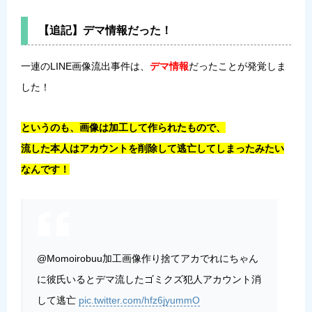
【追記】デマ情報だった！
一連のLINE画像流出事件は、
デマ情報
だったことが発覚しま
した！
というのも、画像は加工して作られたもので、
流した本人はアカウントを削除して逃亡してしまったみたい
なんです！
@Momoirobuu加工画像作り捨てアカでれにちゃん
に彼氏いるとデマ流したゴミクズ犯人アカウント消
して逃亡
pic.twitter.com/hfz6jyummO