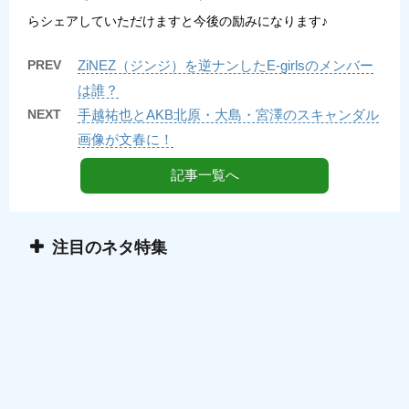
らシェアしていただけますと今後の励みになります♪
PREV
ZiNEZ（ジンジ）を逆ナンしたE-girlsのメンバー
は誰？
NEXT
手越祐也とAKB北原・大島・宮澤のスキャンダル
画像が文春に！
記事一覧へ
注目のネタ特集