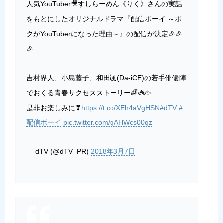
人気YouTuber🎥すしらーめん《りく》さんの実話
をもとにしたオリジナルドラマ『配信ボーイ ～ボ
クがYouTuberになった理由～』の配信が決定🎉🎉
🎉
吉村界人、小島藤子、和田颯(Da-iCE)の若手俳優陣
でおくる青春サクセスストーリー🌈🚲✨
是非お楽しみに❣
https://t.co/XEh4aVgHSN
#dTV
#
配信ボーイ
pic.twitter.com/qAHWcs00qz
— dTV (@dTV_PR)
2018年3月7日