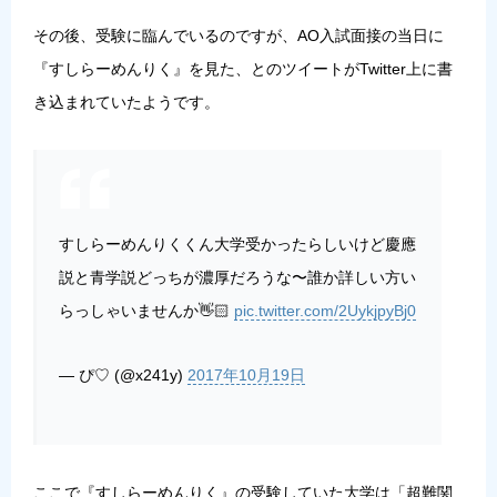
その後、受験に臨んでいるのですが、AO入試面接の当日に
『すしらーめんりく』を見た、とのツイートがTwitter上に書
き込まれていたようです。
すしらーめんりくくん大学受かったらしいけど慶應
説と青学説どっちが濃厚だろうな〜誰か詳しい方い
らっしゃいませんか👋🏻
pic.twitter.com/2UykjpyBj0
— ぴ♡ (@x241y)
2017年10月19日
ここで『すしらーめんりく』の受験していた大学は「超難関