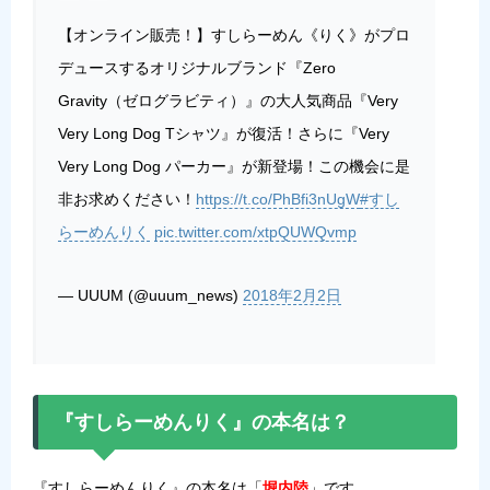
【オンライン販売！】すしらーめん《りく》がプロ
デュースするオリジナルブランド『Zero
Gravity（ゼログラビティ）』の大人気商品『Very
Very Long Dog Tシャツ』が復活！さらに『Very
Very Long Dog パーカー』が新登場！この機会に是
非お求めください！
https://t.co/PhBfi3nUgW
#すし
らーめんりく
pic.twitter.com/xtpQUWQvmp
— UUUM (@uuum_news)
2018年2月2日
『すしらーめんりく』の本名は？
『すしらーめんりく』の本名は「
堀内陸
」です。