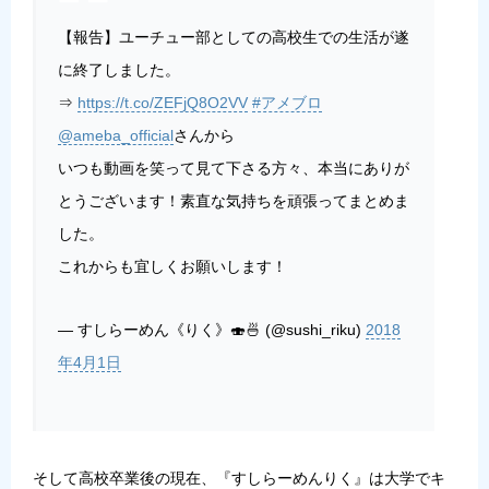
【報告】ユーチュー部としての高校生での生活が遂
に終了しました。
⇒
https://t.co/ZEFjQ8O2VV
#アメブロ
@ameba_official
さんから
いつも動画を笑って見て下さる方々、本当にありが
とうございます！素直な気持ちを頑張ってまとめま
した。
これからも宜しくお願いします！
— すしらーめん《りく》🍣🍜 (@sushi_riku)
2018
年4月1日
そして高校卒業後の現在、『すしらーめんりく』は大学でキ