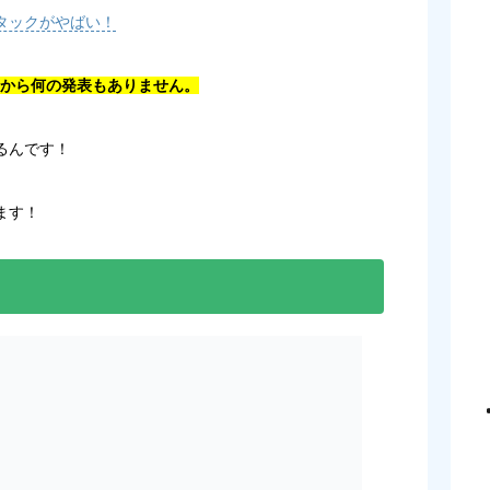
タックがやばい！
ん側から何の発表もありません。
るんです！
ます！