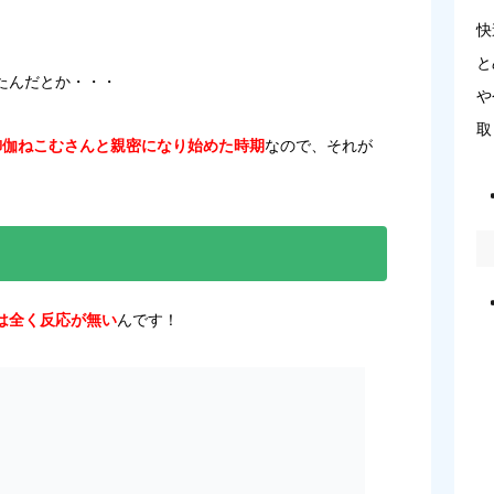
快
と
たんだとか・・・
や
取
御伽ねこむさんと親密になり始めた時期
なので、それが
は全く反応が無い
んです！