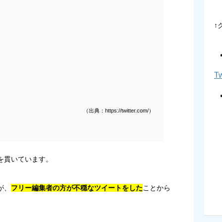
↑
Tw
（出典：https://twitter.com/）
を貫いています。
が、
フリー編集者の方が不穏なツイートをした
ことから