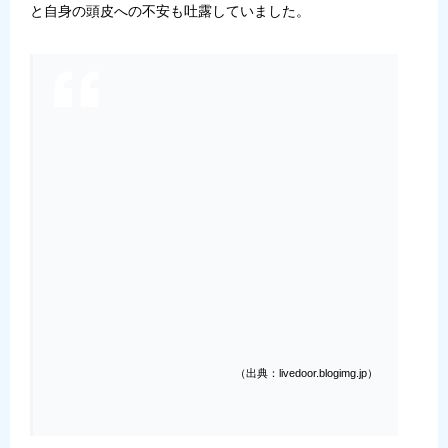
と自身の頭皮への不安も吐露していました。
（出典：livedoor.blogimg.jp）