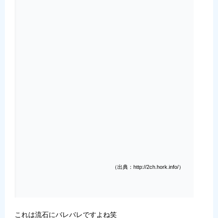
（出典：http://2ch.hork.info/）
これは流石にバレバレですよね笑