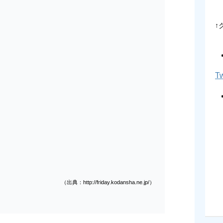
↑
Tw
（出典：http://friday.kodansha.ne.jp/）