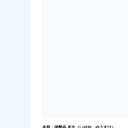
名前：伊勢谷 友介（いせや ゆうすけ）