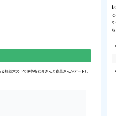
快
と
や
取
黒にある桜並木の下で伊勢谷友介さんと森星さんがデートし