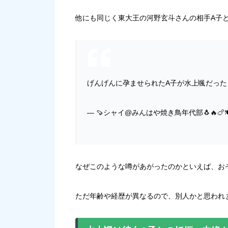
他にも同じく東大王の河野玄斗さんの相手A子
げんげんに孕ませられたA子が水上颯だった
— 🍠シャイ@みんはや焼き鳥年代部🐧🔥🍗🍽😋
なぜこのような噂があがったのかといえば、お
ただ年齢や経歴が異なるので、別人かと思われ