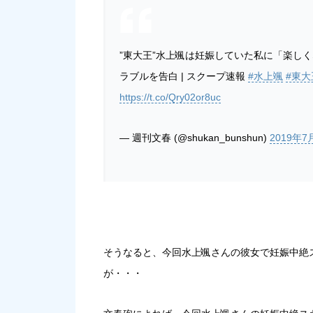
”東大王”水上颯は妊娠していた私に「楽し
ラブルを告白 | スクープ速報
#水上颯
#東大
https://t.co/Qry02or8uc
— 週刊文春 (@shukan_bunshun)
2019年7
そうなると、今回水上颯さんの彼女で妊娠中絶
が・・・