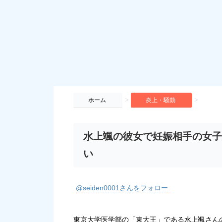
>
>
ホーム
炎上・騒動
水上颯の彼女で妊娠相手の女子
い
@seiden0001さんをフォロー
東京大学医学部の「東大王」である水上颯さん