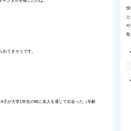
キャンダルを報じたのは、
快
と
や
取
られてきそうです。
彼女A子が大学1年生の時に友人を通じて出会った（年齢