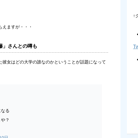
↑
もえますが・・・
藤」さんとの噂も
Tw
た彼女はどの大学の誰なのかということが話題になって
になる
こや？
10日