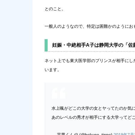
とのこと。
一般人のようなので、特定は困難かのようにお
妊娠・中絶相手A子は静岡大学の「佐
ネット上でも東大医学部のプリンスが相手にし
います。
水上颯がどこの大学の女とヤってたのか気
あのレベルの秀才が相手にする大学ってど
— 芋男くん🥔 (@bokuno_tinpo)
2019年7月