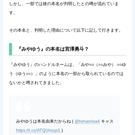
しかし、一部では彼の本名が判明したとの噂が流れていま
す。
その本名と、判明した理由について以下に記して行きます。
『みやゆう』の本名は宮澤勇斗？
『みやゆう』のハンドルネームは、「みや○○（○○みや） ○○ゆ
う（ゆう○○）」のように本名の一部から取られているのでは
ないかと噂されてきました。
みやゆうは本名由来だからね (
@himamisa4
キャス
https://t.co/ATQUrioqx1
)