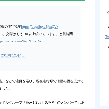
↑
根の下”で1年
https://t.co/8sxdBAaCVk
い、交際はもう1年以上続いています」と芸能関
Tw
pic.twitter.com/VviRUFeRnJ
)
2018年12月4日
き家族」などで注目を浴び、現在進行形で活動の幅を広げて
ました。
ルグループ「Hey！Say！JUMP」のメンバーでもあ