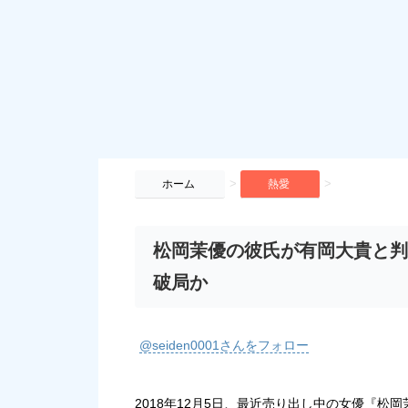
>
>
ホーム
熱愛
松岡茉優の彼氏が有岡大貴と判
破局か
@seiden0001さんをフォロー
2018年12月5日、最近売り出し中の女優『
松岡