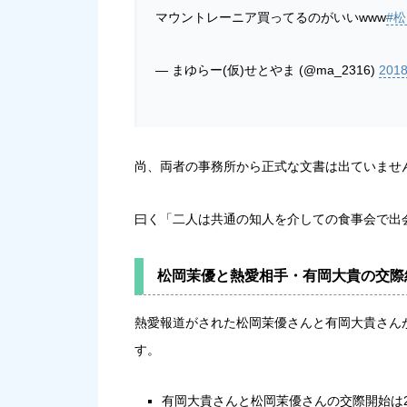
マウントレーニア買ってるのがいいwww
#
— まゆらー(仮)せとやま (@ma_2316)
201
尚、両者の事務所から正式な文書は出ていませ
曰く「
二人は共通の知人を介しての食事会で出
松岡茉優と熱愛相手・有岡大貴の交際
熱愛報道がされた松岡茉優さんと有岡大貴さん
す。
有岡大貴さんと松岡茉優さんの交際開始は2