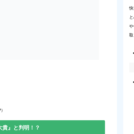
快
と
や
取
P）
大貴』と判明！？