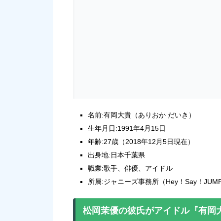
名前:有岡大貴（ありおか だいき）
生年月日:1991年4月15日
年齢:27歳（2018年12月5日現在）
出身地:日本千葉県
職業:歌手、俳優、アイドル
所属:ジャニーズ事務所（Hey！Say！JUM
松岡茉優の彼氏がアイドル『有岡