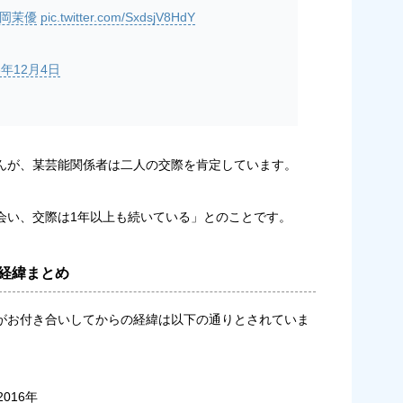
松岡茉優
pic.twitter.com/SxdsjV8HdY
8年12月4日
んが、某芸能関係者は二人の交際を肯定しています。
会い、交際は1年以上も続いている
」とのことです。
経緯まとめ
がお付き合いしてからの経緯は以下の通りとされていま
016年