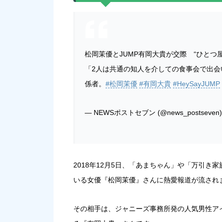
松岡茉優とJUMP有岡大貴が交際 “ひとつ屋
「2人は共通の知人を介しての食事会で出会
係者。
#松岡茉優
#有岡大貴
#HeySayJUMP
— NEWSポストセブン (@news_postseven
2018年12月5日、「あまちゃん」や「万引
いる女優『松岡茉優』さんに熱愛報道が流され
その相手は、ジャニーズ事務所発の人気男性アイド