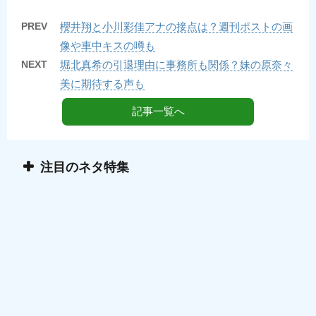
PREV
櫻井翔と小川彩佳アナの接点は？週刊ポストの画
像や車中キスの噂も
NEXT
堀北真希の引退理由に事務所も関係？妹の原奈々
美に期待する声も
記事一覧へ
注目のネタ特集