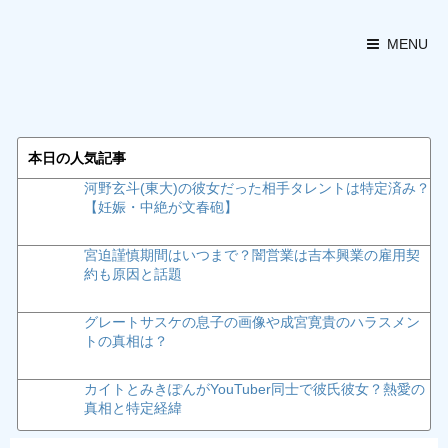
MENU
本日の人気記事
河野玄斗(東大)の彼女だった相手タレントは特定済み？
【妊娠・中絶が文春砲】
宮迫謹慎期間はいつまで？闇営業は吉本興業の雇用契
約も原因と話題
グレートサスケの息子の画像や成宮寛貴のハラスメン
トの真相は？
カイトとみきぽんがYouTuber同士で彼氏彼女？熱愛の
真相と特定経緯