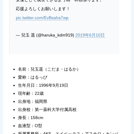
応援よろしくお願いします！
pic.twitter.com/EvBsaha7wp
— 兒玉 遥 (@haruka_kdm919)
2019年6月10日
名前：兒玉遥（こだま・はるか）
愛称：はるっぴ
生年月日：1996年9月19日
現年齢：22歳
出身地：福岡県
出身校：第一薬科大学付属高校
身長：158cm
血液型：O型
所属事務所：AKS→エイベックス・アスナロ・カンパ