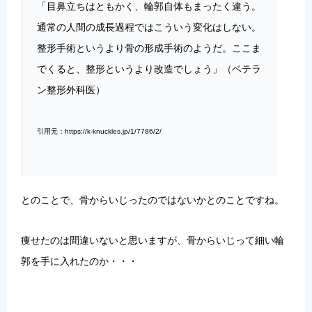
「目鼻立ちはともかく、輪郭自体もまったく違う。
通常の人間の成長過程ではこういう変化はしない。
整形手術というより骨の形成手術のようだ。ここま
でくると、整形というより改造でしょう」（ベテラ
ン整形外科医）
引用元：https://k-knuckles.jp/1/7786/2/
とのことで、骨からいじったのではないかとのことですね。
痩せたのは間違いないと思いますが、骨からいじって細い輪
郭を手に入れたのか・・・