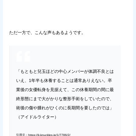
ただ一方で、こんな声もあるようです。
「もともと兒玉ほどの中心メンバーが体調不良とは
いえ、1年半も休養することは通常ありえない。卒
業後の女優転身を見据えて、この休養期間の間に最
終形態にまで大がかりな整形手術をしていたので、
術後の傷や腫れがひくのに長期間を要したのでは」
（アイドルライター）
引用元：https://k-knuckles.jp/1/7786/2/