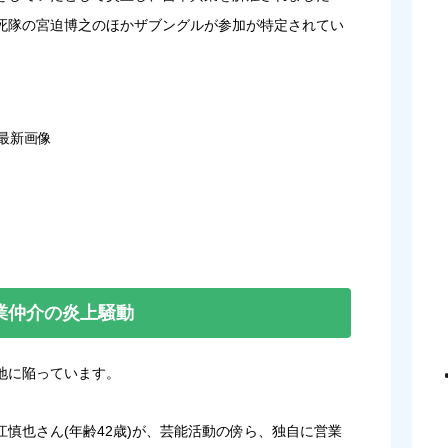
死隊の宮迫博之のほかザブングルが参加が特定されてい
最新画像
業仲介の炎上騒動
地に陥っています。
慎也さん(年齢42歳)が、芸能活動の傍ら、独自に営業