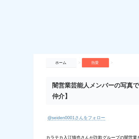
>
>
ホーム
熱愛
闇営業芸能人メンバーの写真で
仲介】
@seiden0001さんをフォロー
カラテカ入江慎也さんが詐欺グループの闇営業