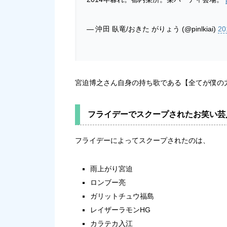
— 沖田 臥竜/おきた がりょう (@pinlkiai)
2
宮迫博之さん自身の持ち歌である【全てが僕の
フライデーでスクープされたお笑い芸
フライデーによってスクープされたのは、
雨上がり宮迫
ロンブー亮
ガリットチュウ福島
レイザーラモンHG
カラテカ入江