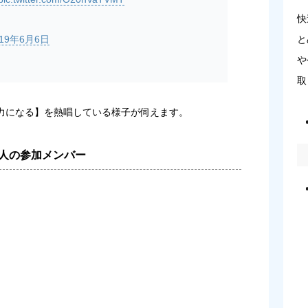
快
019年6月6日
と
や
取
力になる】を熱唱している様子が伺えます。
人の参加メンバー