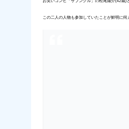
お笑いコンビ「ザブングル」の松尾陽介(42歳)と
この二人の人物も参加していたことが鮮明に伺