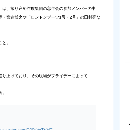
デー）』は、振り込め詐欺集団の忘年会の参加メンバーの中
隊・宮迫博之や「ロンドンブーツ1号・2号」の田村亮な
こと。
盛り上げており、その現場がフライデーによって
画。
pic.twitter.com/O20nVaTVMT