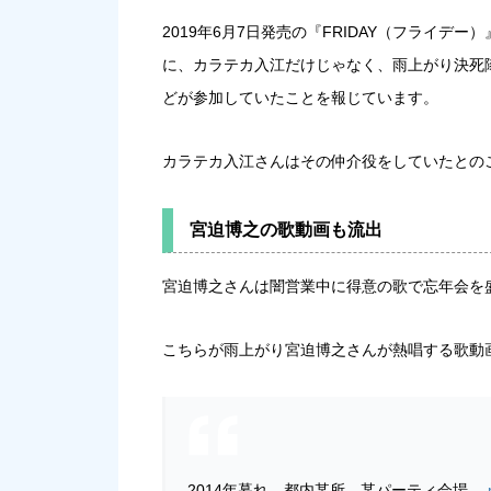
2019年6月7日発売の『FRIDAY（フライ
に、カラテカ入江だけじゃなく、雨上がり決死
どが参加していたことを報じています。
カラテカ入江さんはその仲介役をしていたとの
宮迫博之の歌動画も流出
宮迫博之さんは闇営業中に得意の歌で忘年会を
こちらが雨上がり宮迫博之さんが熱唱する歌動
2014年暮れ。都内某所。某パーティ会場。