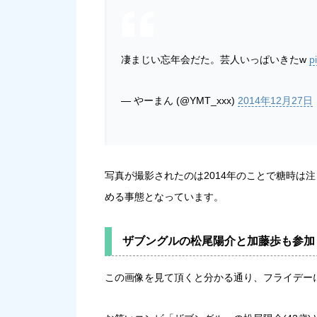
凄まじい忘年会だた。芸人いっぱいきたw
p
— やーまん (@YMT_xxx)
2014年12月27日
写真が撮影されたのは2014年のことで糖時は
める事態となっています。
ザブングルの松尾陽介と加藤歩も参加
この画像を見て頂くと分かる通り、フライデー