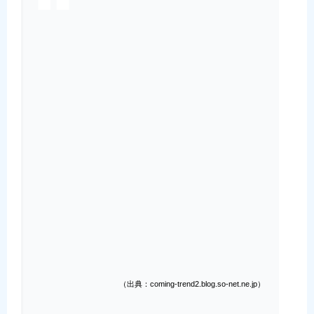
（出典：coming-trend2.blog.so-net.ne.jp）