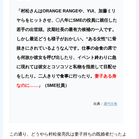
「村松さんはORANGE RANGEや、YUI、加藤ミリ
ヤらをヒットさせ、〇八年にSMEの役員に就任した
若手の出世頭。次期社長の最有力候補の一人です。
しかし最近どうも様子がおかしい。“ある女性”に骨
抜きにされているようなんです。仕事の会食の席で
も何故か彼女を呼び出したり、イベント終わりに急
に現れては彼女とコソコソと私物を指差して目配せ
をしたり。二人きりで食事に行ったり。
妻子ある身
なのに……
」（SME社員）
出典：
週刊文春
この通り、どうやら村松俊亮氏は妻子持ちの既婚者だったよ