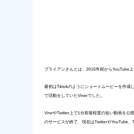
ブライアンさんとは、
2015年程からYouTube
最初はTiktokのようにショートムービーを作
で活動をしていたViner
でした。
VineやTwitter上で1分前後程度の短い動画を
のサービスが終了、現在はTwitterやYouTube