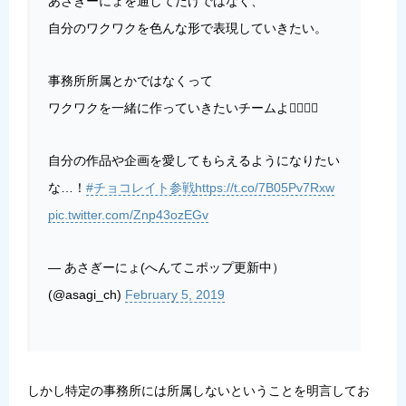
あさぎーにょを通してだけではなく、
自分のワクワクを色んな形で表現していきたい。
事務所所属とかではなくって
ワクワクを一緒に作っていきたいチームよ🧚‍♂️🧚‍♀️
自分の作品や企画を愛してもらえるようになりたい
な…！
#チョコレイト参戦
https://t.co/7B05Pv7Rxw
pic.twitter.com/Znp43ozEGv
— あさぎーにょ(へんてこポップ更新中）
(@asagi_ch)
February 5, 2019
しかし特定の事務所には所属しないということを明言してお