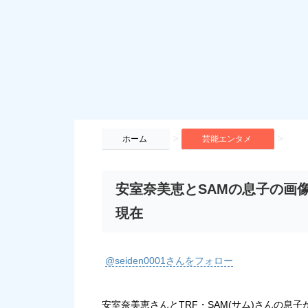
>
>
ホーム
芸能エンタメ
安室奈美恵とSAMの息子の画
現在
@seiden0001さんをフォロー
安室奈美恵さんとTRF・SAM(サム)さんの息